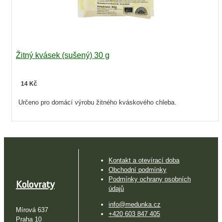
Žitný kvásek (sušený) 30 g
14 Kč
Určeno pro domácí výrobu žitného kváskového chleba.
Kontakt a otevírací doba
Obchodní podmínky
Podmínky ochrany osobních
Kolovraty
údajů
info@medunka.cz
Mírová 637
+420 603 847 405
Praha 10