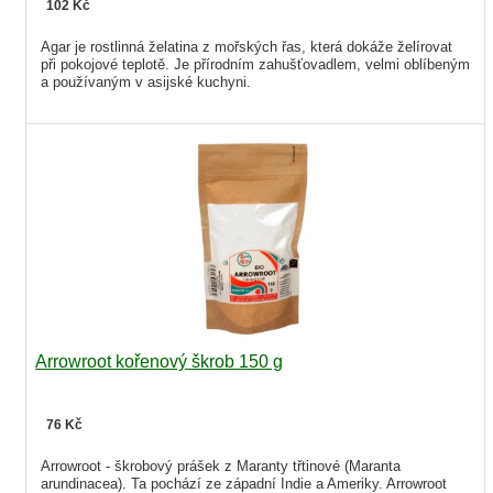
102 Kč
Agar je rostlinná želatina z mořských řas, která dokáže želírovat
při pokojové teplotě. Je přírodním zahušťovadlem, velmi oblíbeným
a používaným v asijské kuchyni.
Arrowroot kořenový škrob 150 g
76 Kč
Arrowroot - škrobový prášek z Maranty třtinové (Maranta
arundinacea). Ta pochází ze západní Indie a Ameriky. Arrowroot