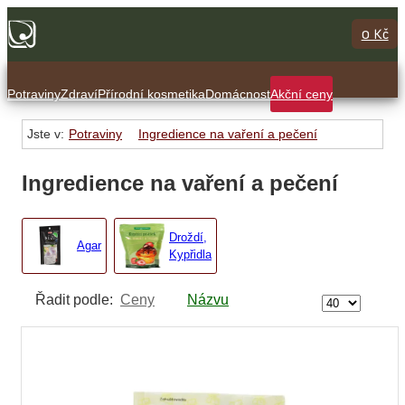
0 Kč
Potraviny
Zdraví
Přírodní kosmetika
Domácnost
Akční ceny
Jste v:
Potraviny
Ingredience na vaření a pečení
Ingredience na vaření a pečení
Droždí,
Agar
Kypřidla
Řadit podle:
Ceny
Názvu