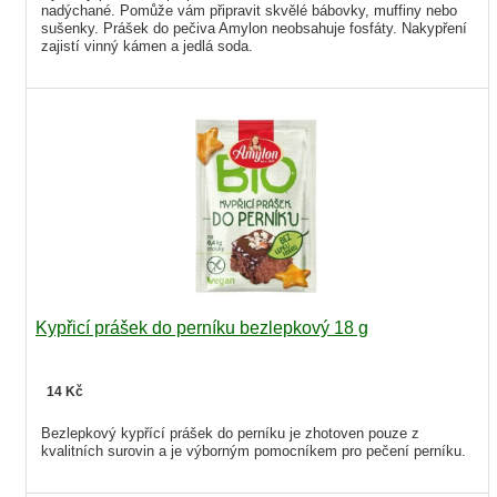
nadýchané. Pomůže vám připravit skvělé bábovky, muffiny nebo
sušenky. Prášek do pečiva Amylon neobsahuje fosfáty. Nakypření
zajistí vinný kámen a jedlá soda.
Kypřicí prášek do perníku bezlepkový 18 g
14 Kč
Bezlepkový kypřící prášek do perníku je zhotoven pouze z
kvalitních surovin a je výborným pomocníkem pro pečení perníku.