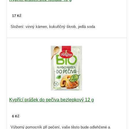
17 Kč
Složení: vinný kámen, kukuřičný škrob, jedlá soda
Kypřící prášek do pečiva bezlepkový 12 g
6 Kč
Výborný pomocník při pečení, vaše těsto bude odlehčené a