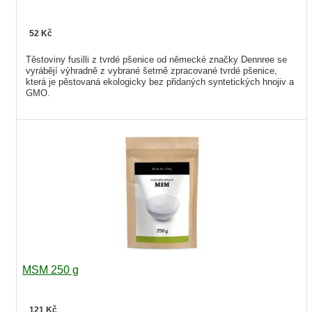
52 Kč
Těstoviny fusilli z tvrdé pšenice od německé značky Dennree se
vyrábějí výhradně z vybrané šetrně zpracované tvrdé pšenice,
která je pěstovaná ekologicky bez přidaných syntetických hnojiv a
GMO.
MSM 250 g
121 Kč