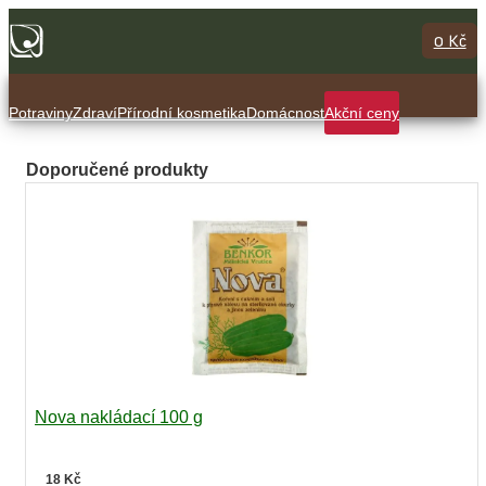
0 Kč
Potraviny
Zdraví
Přírodní kosmetika
Domácnost
Akční ceny
Doporučené produkty
Nova nakládací 100 g
18 Kč