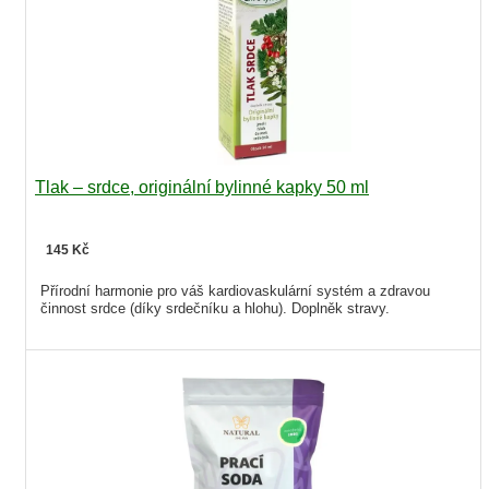
Tlak – srdce, originální bylinné kapky 50 ml
145 Kč
Přírodní harmonie pro váš kardiovaskulární systém a zdravou
činnost srdce (díky srdečníku a hlohu). Doplněk stravy.