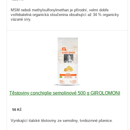
MSM neboli methylsulfonylmethan je přírodní, velmi dobře
vstřebatelná organická sloučenina obsahující až 34 % organicky
vázané síry.
Těstoviny conchiglie semolinové 500 g GIROLOMONI
56 Kč
Vynikající italské těstoviny ze semoliny, tvrdozrnné pšenice.