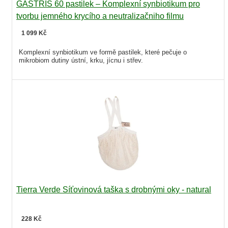
GASTRIS 60 pastilek – Komplexní synbiotikum pro
tvorbu jemného krycího a neutralizačniho filmu
1 099 Kč
Komplexní synbiotikum ve formě pastilek, které pečuje o
mikrobiom dutiny ústní, krku, jícnu i střev.
Tierra Verde Síťovinová taška s drobnými oky - natural
228 Kč