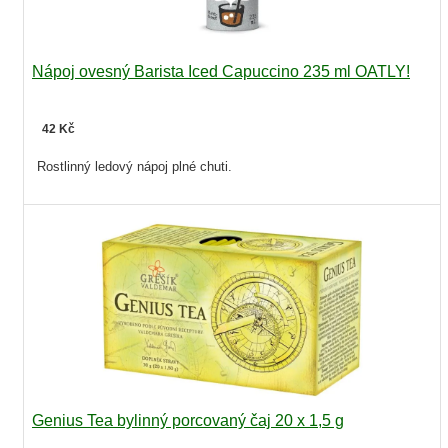
Nápoj ovesný Barista Iced Capuccino 235 ml OATLY!
42 Kč
Rostlinný ledový nápoj plné chuti.
Genius Tea bylinný porcovaný čaj 20 x 1,5 g