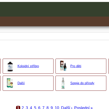
Koloidní stříbro
Pro děti
Další
Spreje do přírody
1
2
3
4
5
6
7
8
9
10
Další ›
Poslední »