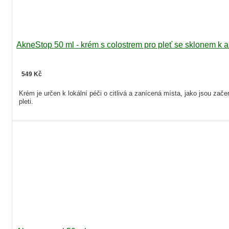
AkneStop 50 ml - krém s colostrem pro pleť se sklonem k 
549 Kč
Krém je určen k lokální péči o citlivá a zanícená místa, jako jsou za
pleti.