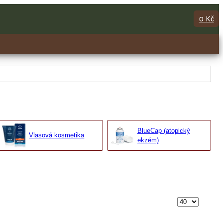
0 Kč
BlueCap (atopický
Vlasová kosmetika
ekzém)