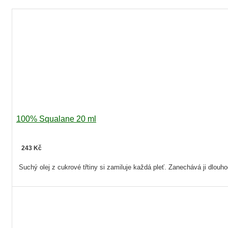
100% Squalane 20 ml
243 Kč
Suchý olej z cukrové třtiny si zamiluje každá pleť. Zanechává ji dlo