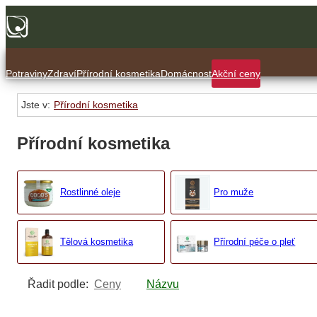
Potraviny
Zdraví
Přírodní kosmetika
Domácnost
Akční ceny
Jste v:
Přírodní kosmetika
Přírodní kosmetika
Rostlinné oleje
Pro muže
Tělová kosmetika
Přírodní péče o pleť
Řadit podle:
Ceny
Názvu