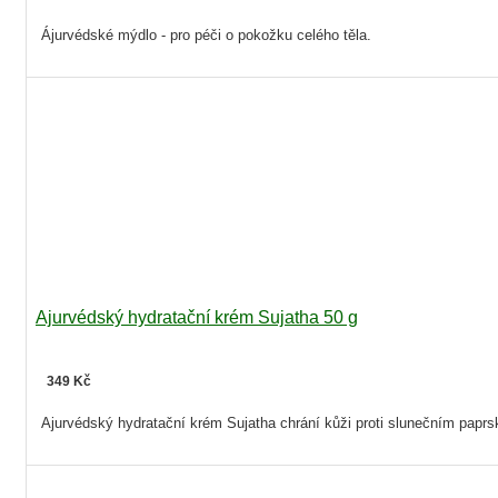
Ájurvédské mýdlo - pro péči o pokožku celého těla.
Ajurvédský hydratační krém Sujatha 50 g
349 Kč
Ajurvédský hydratační krém Sujatha chrání kůži proti slunečním paprs