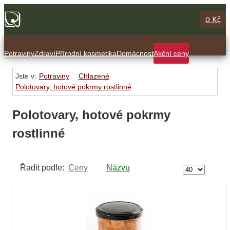
0 Kč
Potraviny
Zdraví
Přírodní kosmetika
Domácnost
Akční ceny
Jste v:
Potraviny
Chlazené
Polotovary, hotové pokrmy rostlinné
Polotovary, hotové pokrmy
rostlinné
Řadit podle:
Ceny
Názvu