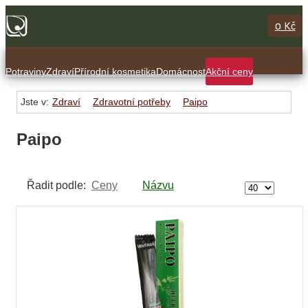
0 Kč
Potraviny
Zdraví
Přírodní kosmetika
Domácnost
Akční ceny
Jste v:
Zdraví
Zdravotní potřeby
Paipo
Paipo
Řadit podle:
Ceny
Názvu