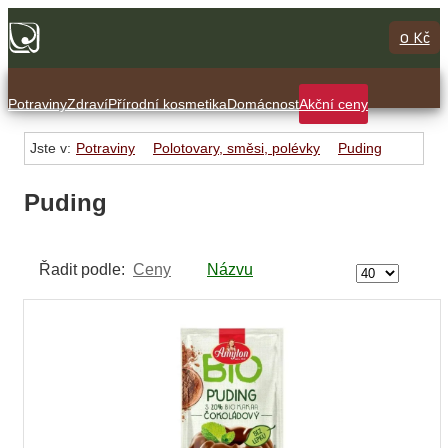
0 Kč
Potraviny
Zdraví
Přírodní kosmetika
Domácnost
Akční ceny
Jste v:
Potraviny
Polotovary, směsi, polévky
Puding
Puding
Řadit podle:
Ceny
Názvu