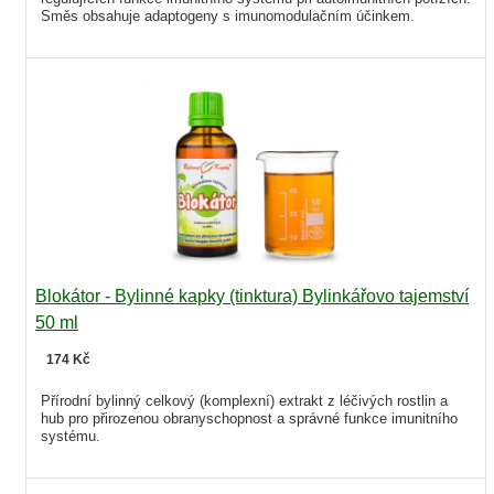
Směs obsahuje adaptogeny s imunomodulačním účinkem.
Blokátor - Bylinné kapky (tinktura) Bylinkářovo tajemství
50 ml
174 Kč
Přírodní bylinný celkový (komplexní) extrakt z léčivých rostlin a
hub pro přirozenou obranyschopnost a správné funkce imunitního
systému.