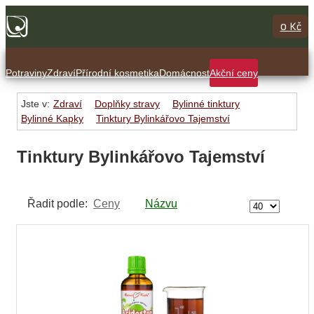
0 Kč
Potraviny
Zdraví
Přírodní kosmetika
Domácnost
Akční ceny
Jste v:
Zdraví
Doplňky stravy
Bylinné tinktury
Bylinné Kapky
Tinktury Bylinkářovo Tajemství
Tinktury Bylinkářovo Tajemství
Řadit podle:
Ceny
Názvu