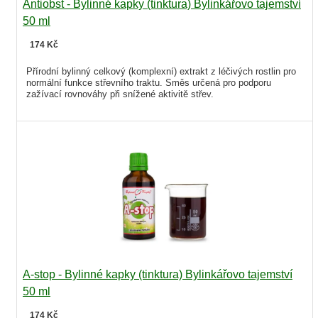
Antiobst - Bylinné kapky (tinktura) Bylinkářovo tajemství
50 ml
174 Kč
Přírodní bylinný celkový (komplexní) extrakt z léčivých rostlin pro
normální funkce střevního traktu. Směs určená pro podporu
zažívací rovnováhy při snížené aktivitě střev.
A-stop - Bylinné kapky (tinktura) Bylinkářovo tajemství
50 ml
174 Kč