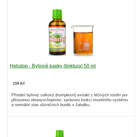
Helistop - Bylinné kapky (tinktura) 50 ml
159 Kč
Přírodní bylinný celkový (komplexní) extrakt z léčivých rostlin pro
přirozenou obranyschopnost, správnou funkci imunitního systému
a normální stav slizničních buněk v žaludku.