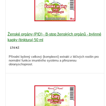
Ženské orgány (PID) - B-stop ženských orgánů - bylinné
kapky (tinktura) 50 ml
174 Kč
Přírodní bylinný celkový (komplexní) extrakt z léčivých rostlin pro
normální funkce imunitního systému a přirozenou
obranyschopnost.