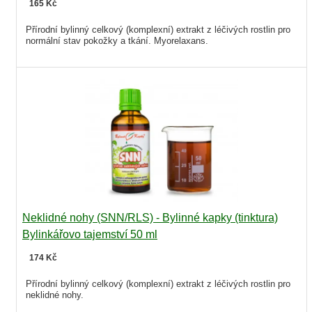
165 Kč
Přírodní bylinný celkový (komplexní) extrakt z léčivých rostlin pro
normální stav pokožky a tkání. Myorelaxans.
Neklidné nohy (SNN/RLS) - Bylinné kapky (tinktura)
Bylinkářovo tajemství 50 ml
174 Kč
Přírodní bylinný celkový (komplexní) extrakt z léčivých rostlin pro
neklidné nohy.