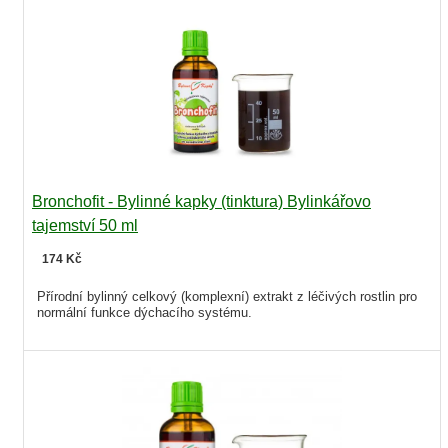
Bronchofit - Bylinné kapky (tinktura) Bylinkářovo
tajemství 50 ml
174 Kč
Přírodní bylinný celkový (komplexní) extrakt z léčivých rostlin pro
normální funkce dýchacího systému.