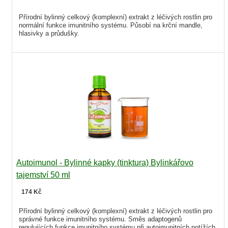
Přírodní bylinný celkový (komplexní) extrakt z léčivých rostlin pro
normální funkce imunitního systému. Působí na krční mandle,
hlasivky a průdušky.
Autoimunol - Bylinné kapky (tinktura) Bylinkářovo
tajemství 50 ml
174 Kč
Přírodní bylinný celkový (komplexní) extrakt z léčivých rostlin pro
správné funkce imunitního systému. Směs adaptogenů
regulujících funkce imunitního systému při autoimunitních potížích.