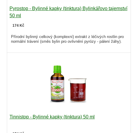
Pyrostop - Bylinné kapky (tinktura) Bylinkářovo tajemství
50 ml
174 Kč
Přírodní bylinný celkový (komplexní) extrakt z léčivých rostlin pro
normální trávení (směs bylin pro ovlivnění pyrózy - pálení žáhy).
Tinnistop - Bylinné kapky (tinktura) 50 ml