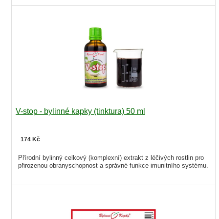
V-stop - bylinné kapky (tinktura) 50 ml
174 Kč
Přírodní bylinný celkový (komplexní) extrakt z léčivých rostlin pro
přirozenou obranyschopnost a správné funkce imunitního systému.