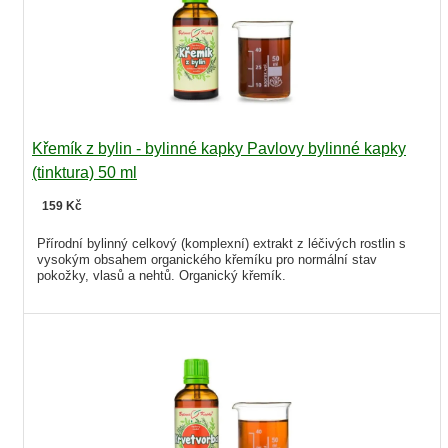
Křemík z bylin - bylinné kapky Pavlovy bylinné kapky
(tinktura) 50 ml
159 Kč
Přírodní bylinný celkový (komplexní) extrakt z léčivých rostlin s
vysokým obsahem organického křemíku pro normální stav
pokožky, vlasů a nehtů. Organický křemík.