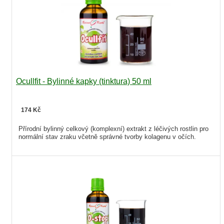
Ocullfit - Bylinné kapky (tinktura) 50 ml
174 Kč
Přírodní bylinný celkový (komplexní) extrakt z léčivých rostlin pro
normální stav zraku včetně správné tvorby kolagenu v očích.