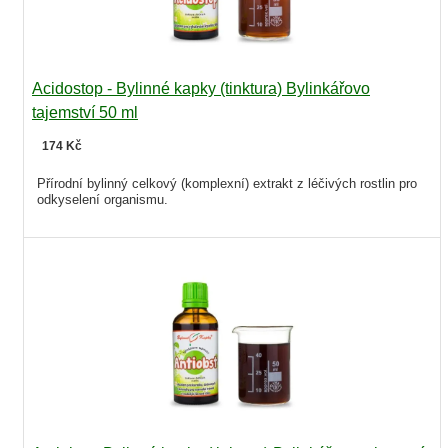
Acidostop - Bylinné kapky (tinktura) Bylinkářovo
tajemství 50 ml
174 Kč
Přírodní bylinný celkový (komplexní) extrakt z léčivých rostlin pro
odkyselení organismu.