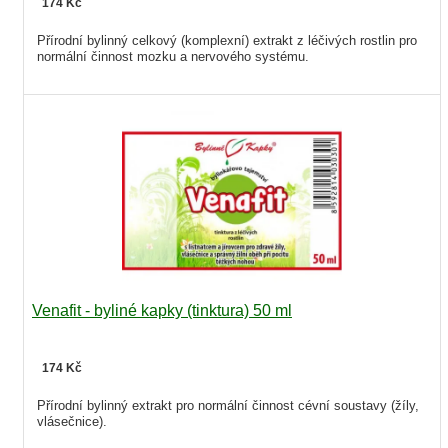
174 Kč
Přírodní bylinný celkový (komplexní) extrakt z léčivých rostlin pro
normální činnost mozku a nervového systému.
Venafit - byliné kapky (tinktura) 50 ml
174 Kč
Přírodní bylinný extrakt pro normální činnost cévní soustavy (žíly,
vlásečnice).