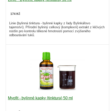
174 Kč
Linie (bylinná tinktura - bylinné kapky z řady Bylinkářovo
tajemství). Přírodní bylinný celkový (komplexní) extrakt z léčivých
rostlin pro kontrolu tělesné hmotnosti pomocí zvýšeného
odbourávání tuků.
Myofit - bylinné kapky (tinktura) 50 ml