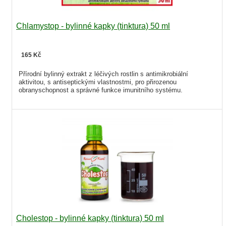
Chlamystop - bylinné kapky (tinktura) 50 ml
165 Kč
Přírodní bylinný extrakt z léčivých rostlin s antimikrobiální
aktivitou, s antiseptickými vlastnostmi, pro přirozenou
obranyschopnost a správné funkce imunitního systému.
Cholestop - bylinné kapky (tinktura) 50 ml