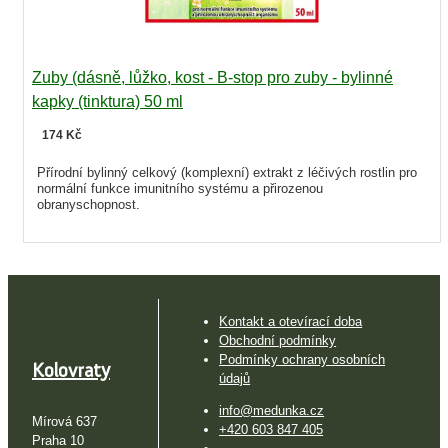
Zuby (dásně, lůžko, kost - B-stop pro zuby - bylinné
kapky (tinktura) 50 ml
174 Kč
Přírodní bylinný celkový (komplexní) extrakt z léčivých rostlin pro
normální funkce imunitního systému a přirozenou
obranyschopnost.
Kontakt a otevírací doba
Obchodní podmínky
Podmínky ochrany osobních
Kolovraty
údajů
info@medunka.cz
Mírová 637
+420 603 847 405
Praha 10