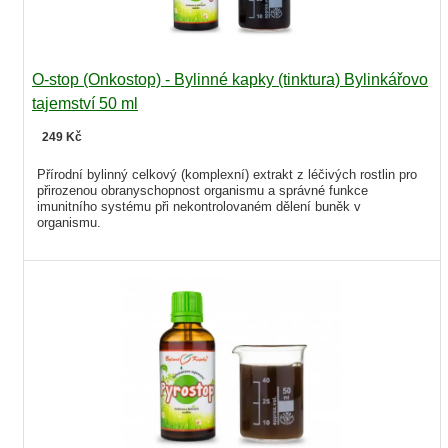
O-stop (Onkostop) - Bylinné kapky (tinktura) Bylinkářovo
tajemství 50 ml
249 Kč
Přírodní bylinný celkový (komplexní) extrakt z léčivých rostlin pro
přirozenou obranyschopnost organismu a správné funkce
imunitního systému při nekontrolovaném dělení buněk v
organismu.