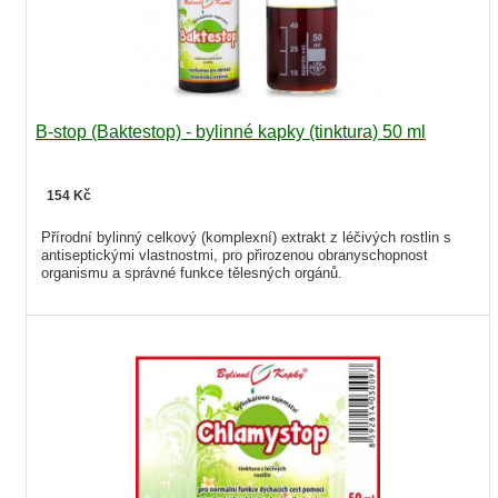
B-stop (Baktestop) - bylinné kapky (tinktura) 50 ml
154 Kč
Přírodní bylinný celkový (komplexní) extrakt z léčivých rostlin s
antiseptickými vlastnostmi, pro přirozenou obranyschopnost
organismu a správné funkce tělesných orgánů.