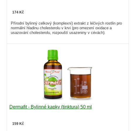
174 Kč
Přírodní bylinný celkový (komplexní) extrakt z léčivých rostlin pro
normální hladinu cholesterolu v krvi (pro omezení oxidace a
usazování cholesterolu, rozpouští usazeniny v cévách).
Dermafit - Bylinné kapky (tinktura) 50 ml
159 Kč