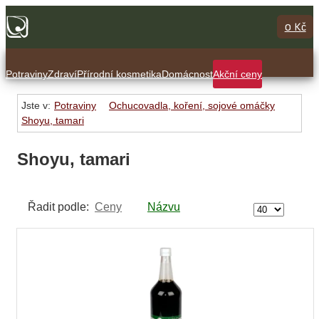
0 Kč
Potraviny
Zdraví
Přírodní kosmetika
Domácnost
Akční ceny
Jste v:
Potraviny
Ochucovadla, koření, sojové omáčky
Shoyu, tamari
Shoyu, tamari
Řadit podle:
Ceny
Názvu