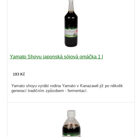
Yamato Shoyu japonská sójová omáčka 1 l
193 Kč
Yamato shoyu vyrábí rodina Yamato v Kanazawě již po několik
generací tradičním způsobem - fermentací.