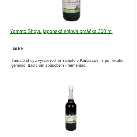
Yamato Shoyu japonská sójová omáčka 300 ml
66 Kč
Yamato shoyu vyrábí rodina Yamato v Kanazawě již po několik
generací tradičním způsobem - fermentací.