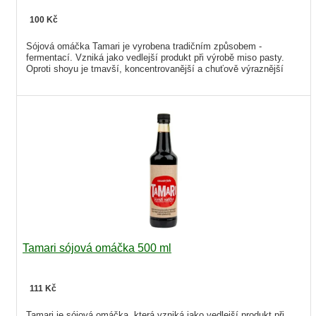
100 Kč
Sójová omáčka Tamari je vyrobena tradičním způsobem -
fermentací. Vzniká jako vedlejší produkt při výrobě miso pasty.
Oproti shoyu je tmavší, koncentrovanější a chuťově výraznější
Tamari sójová omáčka 500 ml
111 Kč
Tamari je sójová omáčka, která vzniká jako vedlejší produkt při