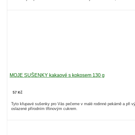
MOJE SUŠENKY kakaové s kokosem 130 g
57 Kč
Tyto křupavé sušenky pro Vás pečeme v malé rodinné pekárně a při v
oslazené přírodním třtinovým cukrem.