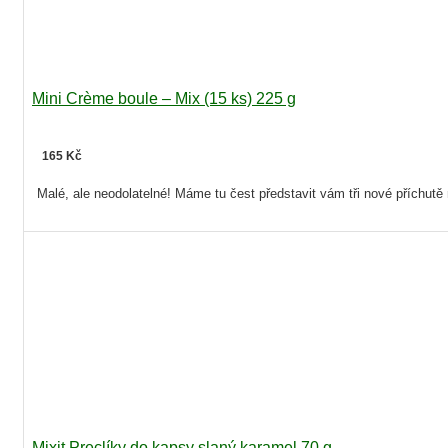
Mini Crème boule – Mix (15 ks) 225 g
165 Kč
Malé, ale neodolatelné! Máme tu čest představit vám tři nové příchut
Mixit Preclíky do kapsy slaný karamel 70 g