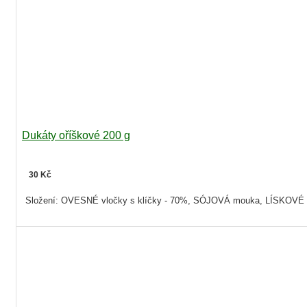
Dukáty oříškové 200 g
30 Kč
Složení: OVESNÉ vločky s klíčky - 70%, SÓJOVÁ mouka, LÍSKOVÉ oří