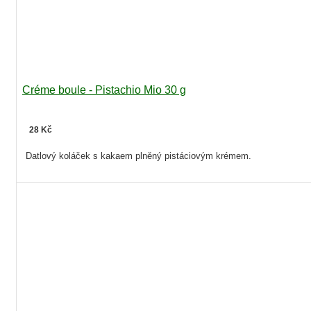
Créme boule - Pistachio Mio 30 g
28 Kč
Datlový koláček s kakaem plněný pistáciovým krémem.