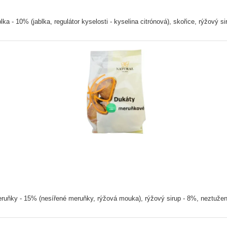
 10% (jablka, regulátor kyselosti - kyselina citrónová), skořice, rýžový s
ňky - 15% (nesířené meruňky, rýžová mouka), rýžový sirup - 8%, neztužen