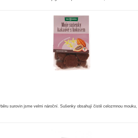
ýběru surovin jsme velmi nároční. Sušenky obsahují čistě celozrnnou mouku