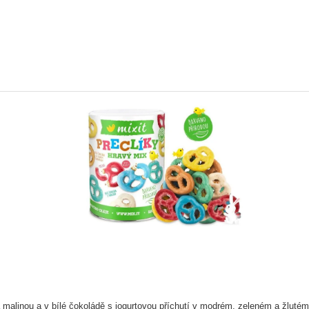
 malinou a v bílé čokoládě s jogurtovou příchutí v modrém, zeleném a žlutém