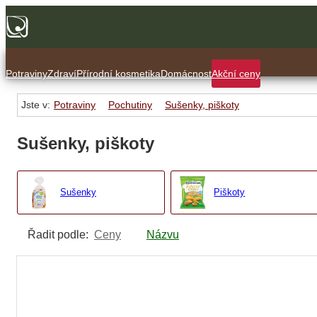
Potraviny
Zdraví
Přírodní kosmetika
Domácnost
Akční ceny
Jste v:
Potraviny
Pochutiny
Sušenky, piškoty
Sušenky, piškoty
Sušenky
Piškoty
Řadit podle:
Ceny
Názvu