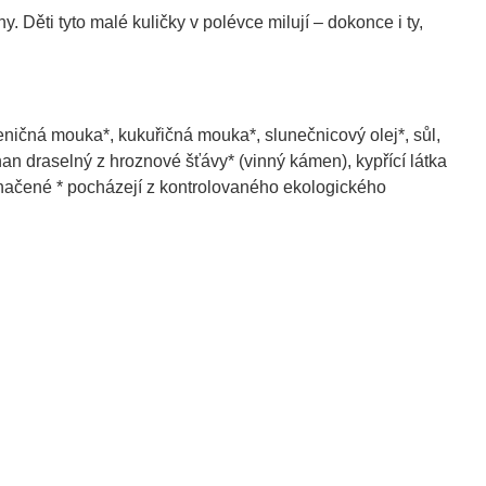
 Děti tyto malé kuličky v polévce milují – dokonce i ty,
ičná mouka*, kukuřičná mouka*, slunečnicový olej*, sůl,
nan draselný z hroznové šťávy* (vinný kámen), kypřící látka
značené * pocházejí z kontrolovaného ekologického