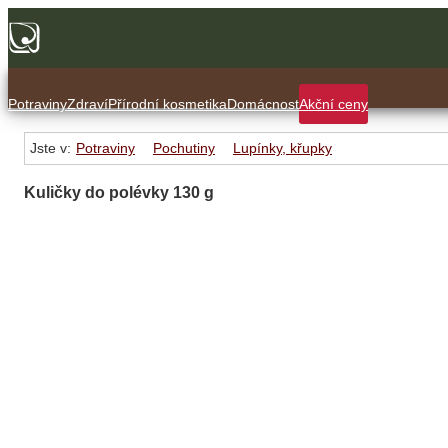
Potraviny
Zdraví
Přírodní kosmetika
Domácnost
Akční ceny
Jste v:
Potraviny
Pochutiny
Lupínky, křupky
Kuličky do polévky 130 g