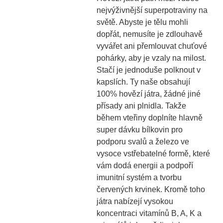
nejvýživnější superpotraviny na
světě. Abyste je tělu mohli
dopřát, nemusíte je zdlouhavě
vyvářet ani přemlouvat chuťové
pohárky, aby je vzaly na milost.
Stačí je jednoduše polknout v
kapslích. Ty naše obsahují
100% hovězí játra, žádné jiné
přísady ani plnidla. Takže
během vteřiny doplníte hlavně
super dávku bílkovin pro
podporu svalů a železo ve
vysoce vstřebatelné formě, které
vám dodá energii a podpoří
imunitní systém a tvorbu
červených krvinek. Kromě toho
játra nabízejí vysokou
koncentraci vitamínů B, A, K a