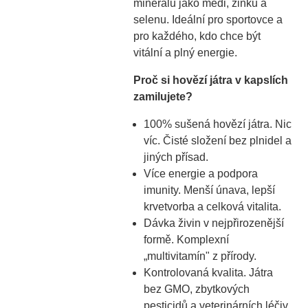
minerálů jako mědi, zinku a
selenu. Ideální pro sportovce a
pro každého, kdo chce být
vitální a plný energie.
Proč si hovězí játra v kapslích
zamilujete?
100% sušená hovězí játra. Nic
víc. Čisté složení bez plnidel a
jiných přísad.
Více energie a podpora
imunity. Menší únava, lepší
krvetvorba a celková vitalita.
Dávka živin v nejpřirozenější
formě. Komplexní
„multivitamín" z přírody.
Kontrolovaná kvalita. Játra
bez GMO, zbytkových
pesticidů a veterinárních léčiv.