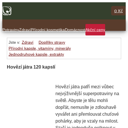
0 Kč
Potraviny
Zdraví
Přírodní kosmetika
Domácnost
Akční ceny
Jste v:
Zdraví
Doplňky stravy
Přírodní kapsle, vitamíny, minerály
Jednodruhové kapsle, extrakty
Hovězí játra 120 kapslí
Hovězí játra patří mezi vůbec
nejvýživnější superpotraviny na
světě. Abyste je tělu mohli
dopřát, nemusíte je zdlouhavě
vyvářet ani přemlouvat chuťové
pohárky, aby je vzaly na milost.
Stačí je jednoduše polknout v