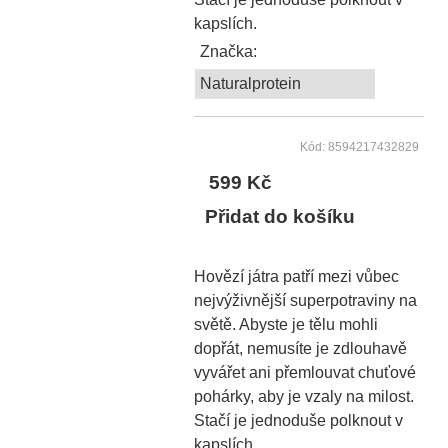
kapslích.
Značka:
Naturalprotein
Kód: 8594217432829
599 Kč
Přidat do košíku
Hovězí játra patří mezi vůbec
nejvýživnější superpotraviny na
světě. Abyste je tělu mohli
dopřát, nemusíte je zdlouhavě
vyvářet ani přemlouvat chuťové
pohárky, aby je vzaly na milost.
Stačí je jednoduše polknout v
kapslích.