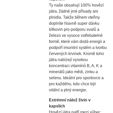
Ty naše obsahují 100% hovězí
játra, žádné jiné přísady ani
plnidla. Takže během vteřiny
doplníte hlavně super dávku
bílkovin pro podporu svalů a
železo ve vysoce vstřebatelné
formě, které vám dodá energii a
podpoří imunitní systém a tvorbu
červených krvinek. Kromě toho
játra nabízejí vysokou
koncentraci vitamínů B, A, K a
minerálů jako mědi, zinku a
selenu. Ideální pro sportovce a
pro každého, kdo chce být
vitální a plný energie.
Extrémní nálož živin v
kapslích
Hovězí játra patří mezi vůbec