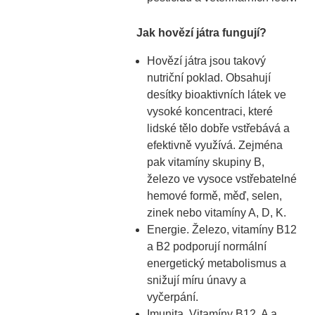
Jak hovězí játra fungují?
Hovězí játra jsou takový
nutriční poklad. Obsahují
desítky bioaktivních látek ve
vysoké koncentraci, které
lidské tělo dobře vstřebává a
efektivně využívá. Zejména
pak vitamíny skupiny B,
železo ve vysoce vstřebatelné
hemové formě, měď, selen,
zinek nebo vitamíny A, D, K.
Energie. Železo, vitamíny B12
a B2 podporují normální
energetický metabolismus a
snižují míru únavy a
vyčerpání.
Imunita. Vitamíny B12, A a