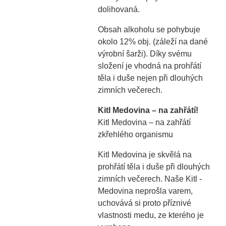
dolihovaná.
Obsah alkoholu se pohybuje
okolo 12% obj. (záleží na dané
výrobní šarži). Díky svému
složení je vhodná na prohřátí
těla i duše nejen při dlouhých
zimních večerech.
Kitl Medovina – na zahřátí!
Kitl Medovina – na zahřátí
zkřehlého organismu
Kitl Medovina je skvělá na
prohřátí těla i duše při dlouhých
zimních večerech. Naše Kitl -
Medovina neprošla varem,
uchovává si proto příznivé
vlastnosti medu, ze kterého je