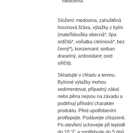
medovina
Složení: medovina, zahuštěná
hroznová šťáva, výtažky z bylin
(mateřídouška obecná*, lípa
srdčitá*, voňatka citrónová*, bez
černý*), konzervant: sorban
draselný, antioxidant: oxid
siřičitý.
Skladujte v chladu a temnu.
Bylinné výtažky mohou
sedimentovat, případný zákal
nebo pěna nejsou na závadu a
podtrhují přírodní charakter
produktu. Před upotřebením
protřepejte. Podávejte chlazené.
Po otevření uchovejte při teplotě
do 10 °C a spotřebujte do 5 dnů.