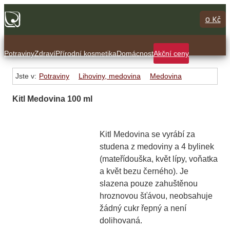
0 Kč
Potraviny
Zdraví
Přírodní kosmetika
Domácnost
Akční ceny
Jste v:
Potraviny
Lihoviny, medovina
Medovina
Kitl Medovina 100 ml
Kitl Medovina se vyrábí za
studena z medoviny a 4 bylinek
(mateřídouška, květ lípy, voňatka
a květ bezu černého). Je
slazena pouze zahuštěnou
hroznovou šťávou, neobsahuje
žádný cukr řepný a není
dolihovaná.