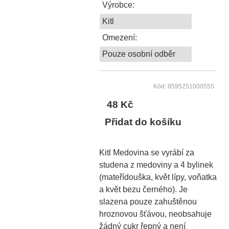
Výrobce:
Kitl
Omezení:
Pouze osobní odběr
Kód: 8595251000555
48 Kč
Přidat do košíku
Kitl Medovina se vyrábí za
studena z medoviny a 4 bylinek
(mateřídouška, květ lípy, voňatka
a květ bezu černého). Je
slazena pouze zahuštěnou
hroznovou šťávou, neobsahuje
žádný cukr řepný a není