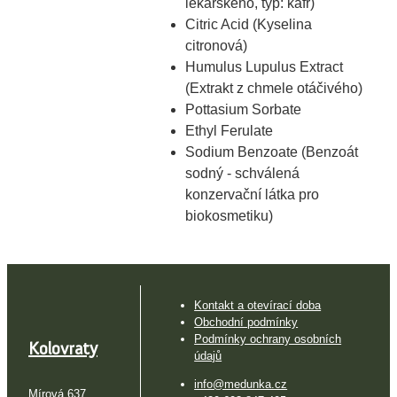
lékařského, typ: kafr)
Citric Acid (Kyselina
citronová)
Humulus Lupulus Extract
(Extrakt z chmele otáčivého)
Pottasium Sorbate
Ethyl Ferulate
Sodium Benzoate (Benzoát
sodný - schválená
konzervační látka pro
biokosmetiku)
Kontakt a otevírací doba
Obchodní podmínky
Podmínky ochrany osobních
Kolovraty
údajů
info@medunka.cz
Mírová 637