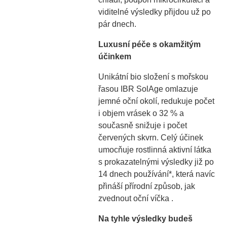
viditelné výsledky přijdou už po
pár dnech.
Luxusní péče s okamžitým
účinkem
Unikátní bio složení s mořskou
řasou IBR SolAge omlazuje
jemné oční okolí, redukuje počet
i objem vrásek o 32 % a
současně snižuje i počet
červených skvrn. Celý účinek
umocňuje rostlinná aktivní látka
s prokazatelnými výsledky již po
14 dnech používání*, která navíc
přináší přírodní způsob, jak
zvednout oční víčka .
Na tyhle výsledky budeš