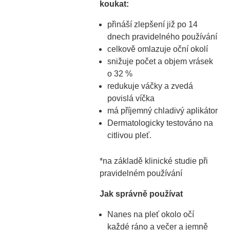
koukat:
přináší zlepšení již po 14
dnech pravidelného používání
celkově omlazuje oční okolí
snižuje počet a objem vrásek
o 32 %
redukuje váčky a zvedá
povislá víčka
má příjemný chladivý aplikátor
Dermatologicky testováno na
citlivou pleť.
*na základě klinické studie při
pravidelném používání
Jak správně používat
Nanes na pleť okolo očí
každé ráno a večer a jemně