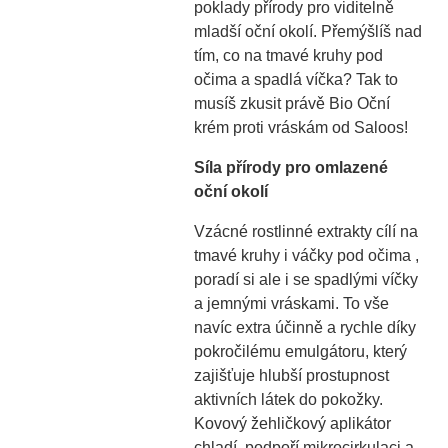
poklady přírody pro viditelně
mladší oční okolí. Přemýšlíš nad
tím, co na tmavé kruhy pod
očima a spadlá víčka? Tak to
musíš zkusit právě Bio Oční
krém proti vráskám od Saloos!
Síla přírody pro omlazené
oční okolí
Vzácné rostlinné extrakty cílí na
tmavé kruhy i váčky pod očima ,
poradí si ale i se spadlými víčky
a jemnými vráskami. To vše
navíc extra účinně a rychle díky
pokročilému emulgátoru, který
zajišťuje hlubší prostupnost
aktivních látek do pokožky.
Kovový žehličkový aplikátor
chladí, podpoří mikrocirkulaci a