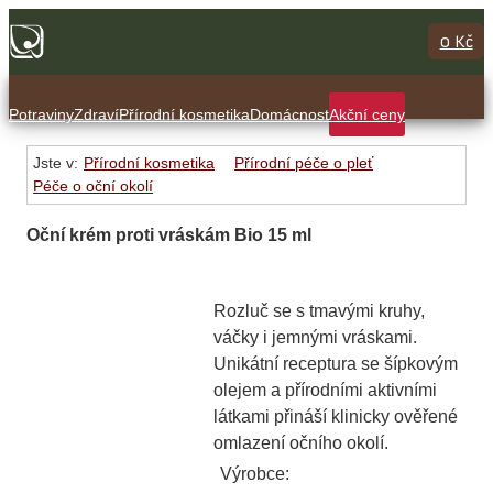
0 Kč
Potraviny
Zdraví
Přírodní kosmetika
Domácnost
Akční ceny
Jste v:
Přírodní kosmetika
Přírodní péče o pleť
Péče o oční okolí
Oční krém proti vráskám Bio 15 ml
Rozluč se s tmavými kruhy,
váčky i jemnými vráskami.
Unikátní receptura se šípkovým
olejem a přírodními aktivními
látkami přináší klinicky ověřené
omlazení očního okolí.
Výrobce: