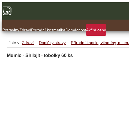
Potraviny
Zdraví
Přírodní kosmetika
Domácnost
Akční ceny
Jste v:
Zdraví
Doplňky stravy
Přírodní kapsle, vitamíny, miner
Mumio - Shilajit - tobolky 60 ks