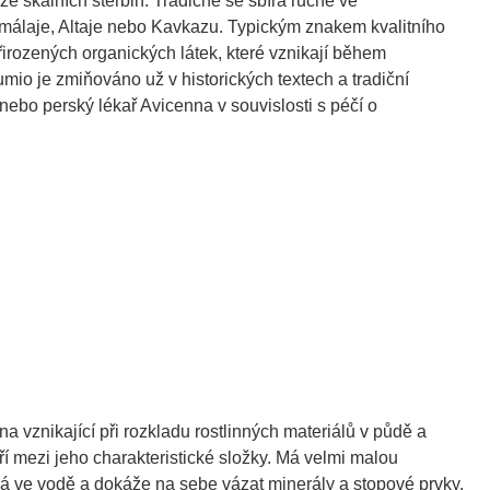
e skalních štěrbin. Tradičně se sbírá ručně ve
imálaje, Altaje nebo Kavkazu. Typickým znakem kvalitního
řirozených organických látek, které vznikají během
io je zmiňováno už v historických textech a tradiční
s nebo perský lékař Avicenna v souvislosti s péčí o
a vznikající při rozkladu rostlinných materiálů v půdě a
í mezi jeho charakteristické složky. Má velmi malou
tná ve vodě a dokáže na sebe vázat minerály a stopové prvky.