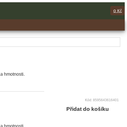
0 Kč
la hmotnosti.
Kód: 8595643616401
Přidat do košíku
la hmotnosti.