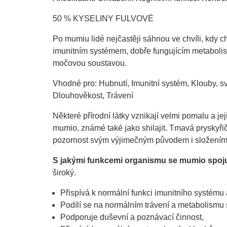
50 % KYSELINY FULVOVÉ
Po mumiu lidé nejčastěji sáhnou ve chvíli, kdy c
imunitním systémem, dobře fungujícím metabolis
močovou soustavou.
Vhodné pro: Hubnutí, Imunitní systém, Klouby, s
Dlouhověkost, Trávení
Některé přírodní látky vznikají velmi pomalu a jej
mumio, známé také jako shilajit. Tmavá pryskyřič
pozornost svým výjimečným původem i složením
S jakými funkcemi organismu se mumio spoj
široký.
Přispívá k normální funkci imunitního systému 
Podílí se na normálním trávení a metabolismu 
Podporuje duševní a poznávací činnost,