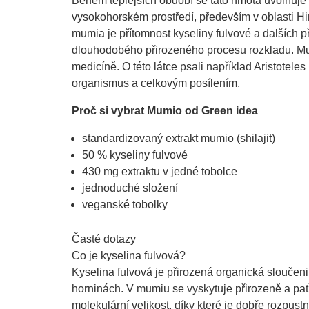
Během teplejších období se tato hmota uvolňuje z
vysokohorském prostředí, především v oblasti H
mumia je přítomnost kyseliny fulvové a dalších p
dlouhodobého přirozeného procesu rozkladu. Mum
medicíně. O této látce psali například Aristotele
organismus a celkovým posílením.
Proč si vybrat Mumio od Green idea
standardizovaný extrakt mumio (shilajit)
50 % kyseliny fulvové
430 mg extraktu v jedné tobolce
jednoduché složení
veganské tobolky
Časté dotazy
Co je kyselina fulvová?
Kyselina fulvová je přirozená organická sloučenin
horninách. V mumiu se vyskytuje přirozeně a patř
molekulární velikost, díky které je dobře rozpus