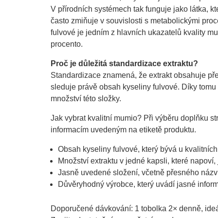
V přírodních systémech tak funguje jako látka, k
často zmiňuje v souvislosti s metabolickými proce
fulvové je jedním z hlavních ukazatelů kvality m
procento.
Proč je důležitá standardizace extraktu?
Standardizace znamená, že extrakt obsahuje pře
sleduje právě obsah kyseliny fulvové. Díky tomu 
množství této složky.
Jak vybrat kvalitní mumio? Při výběru doplňku s
informacím uvedeným na etiketě produktu.
Obsah kyseliny fulvové, který bývá u kvalitníc
Množství extraktu v jedné kapsli, které napoví,
Jasně uvedené složení, včetně přesného názvu
Důvěryhodný výrobce, který uvádí jasné informa
Doporučené dávkování: 1 tobolka 2× denně, ideál