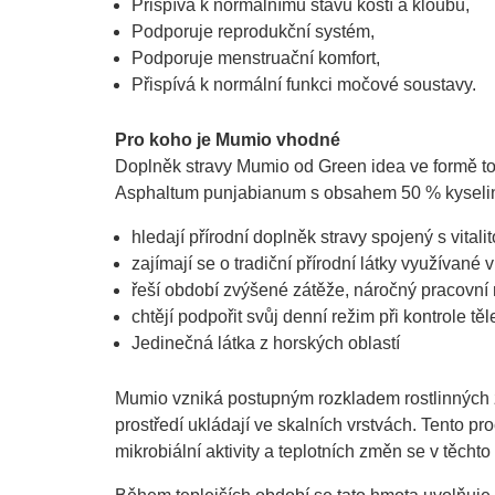
Přispívá k normálnímu stavu kostí a kloubů,
Podporuje reprodukční systém,
Podporuje menstruační komfort,
Přispívá k normální funkci močové soustavy.
Pro koho je Mumio vhodné
Doplněk stravy Mumio od Green idea ve formě to
Asphaltum punjabianum s obsahem 50 % kyseliny f
hledají přírodní doplněk stravy spojený s vital
zajímají se o tradiční přírodní látky využívané
řeší období zvýšené zátěže, náročný pracovní r
chtějí podpořit svůj denní režim při kontrole tě
Jedinečná látka z horských oblastí
Mumio vzniká postupným rozkladem rostlinných z
prostředí ukládají ve skalních vrstvách. Tento pro
mikrobiální aktivity a teplotních změn se v těcht