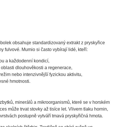
bolek obsahuje standardizovaný extrakt z pryskyřice
ulvové. Mumio si často vybírají lidé, kteří:
itou a každodenní kondicí,
 v oblasti dlouhověkosti a regenerace,
ežim nebo intenzivnější fyzickou aktivitu,
lesné hmotnosti.
bytků, minerálů a mikroorganismů, které se v horském
ces může trvat stovky až tisíce let. Vlivem tlaku hornin,
o vrstvách postupně vytváří tmavá pryskyřičná hmota.