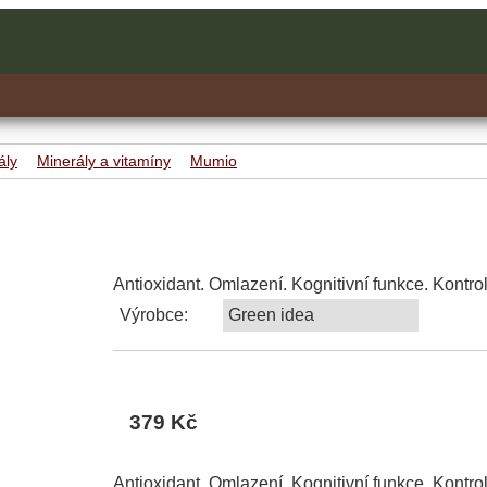
ály
Minerály a vitamíny
Mumio
Antioxidant. Omlazení. Kognitivní funkce. Kontro
Výrobce:
Green idea
379 Kč
Antioxidant. Omlazení. Kognitivní funkce. Kontro