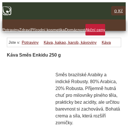
0 Kč
Potraviny
Zdraví
Přírodní kosmetika
Domácnost
Akční ceny
Jste v:
Potraviny
Káva, kakao, karob, kávoviny
Káva
Káva Směs Enkidu 250 g
Směs brazilské Arabiky a
indické Robusty. 80% Arabica,
20% Robusta. Příjemně hutná
chuť pro milovníky plného těla,
prakticky bez acidity, ale určitou
barevnost si zachovává. Bohatá
crema a síla, která rozšíří
zorničky.