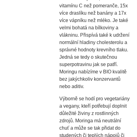
vitamínu C než pomeranče, 15x
více draslíku než banány a 17x
více vápníku než mléko. Je také
velmi bohatá na bílkoviny a
vlákninu. Přispívá také k udržení
normální hladiny cholesterolu a
správné hodnoty krevního tlaku.
Jedná se tedy o skutečnou
superpotravinu jak se patří.
Moringu nabízíme v BIO kvalitě
bez jakýchkoliv konzervantů
nebo aditiv.
Výborně se hodí pro vegetariány
a vegany, kteří potřebují doplnit
důležité živiny z rostlinných
zdrojů. Moringa má neutrální
chuť a může se tak přidat do
studených či teplých nápojů či