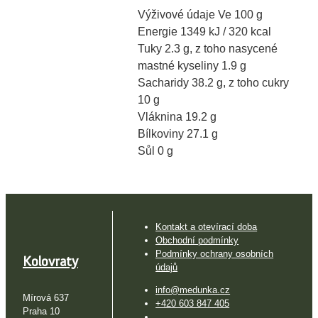
Výživové údaje Ve 100 g
Energie 1349 kJ / 320 kcal
Tuky 2.3 g, z toho nasycené
mastné kyseliny 1.9 g
Sacharidy 38.2 g, z toho cukry
10 g
Vláknina 19.2 g
Bílkoviny 27.1 g
Sůl 0 g
Kontakt a otevírací doba
Obchodní podmínky
Podmínky ochrany osobních
Kolovraty
údajů
info@medunka.cz
Mírová 637
+420 603 847 405
Praha 10