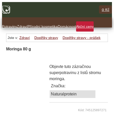
0 Kč
Potraviny
Zdraví
Přírodní kosmetika
Domácnost
Akční ceny
Jste v:
Zdraví
Doplňky stravy
Doplňky stravy - prášek
Moringa 80 g
Objevte tuto zázračnou
superpotravinu z listů stromu
moringa.
Značka:
Naturalprotein
Kód: 745125897271