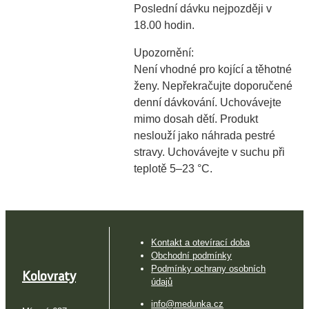
Poslední dávku nejpozději v
18.00 hodin.
Upozornění:
Není vhodné pro kojící a těhotné
ženy. Nepřekračujte doporučené
denní dávkování. Uchovávejte
mimo dosah dětí. Produkt
neslouží jako náhrada pestré
stravy. Uchovávejte v suchu při
teplotě 5–23 °C.
Kontakt a otevírací doba
Obchodní podmínky
Podmínky ochrany osobních
Kolovraty
údajů
info@medunka.cz