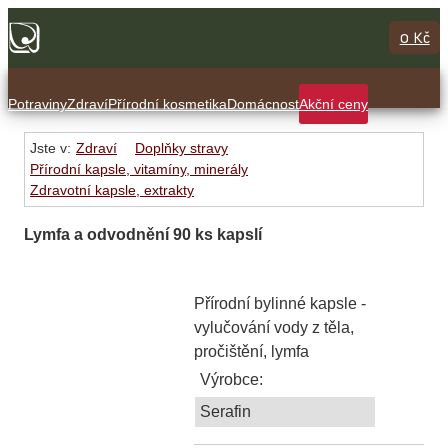
0 Kč
Potraviny
Zdraví
Přírodní kosmetika
Domácnost
Akční ceny
Jste v:
Zdraví
Doplňky stravy
Přírodní kapsle, vitamíny, minerály
Zdravotní kapsle, extrakty
Lymfa a odvodnění 90 ks kapslí
Přírodní bylinné kapsle -
vylučování vody z těla,
pročištění, lymfa
Výrobce:
Serafin