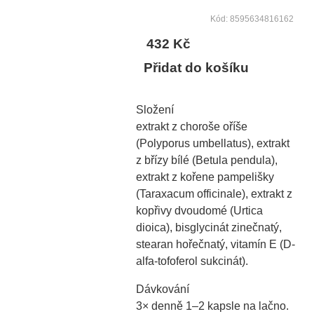
Kód: 8595634816162
432 Kč
Přidat do košíku
Složení
extrakt z choroše oříše
(Polyporus umbellatus), extrakt
z břízy bílé (Betula pendula),
extrakt z kořene pampelišky
(Taraxacum officinale), extrakt z
kopřivy dvoudomé (Urtica
dioica), bisglycinát zinečnatý,
stearan hořečnatý, vitamín E (D-
alfa-tofoferol sukcinát).
Dávkování
3× denně 1–2 kapsle na lačno.