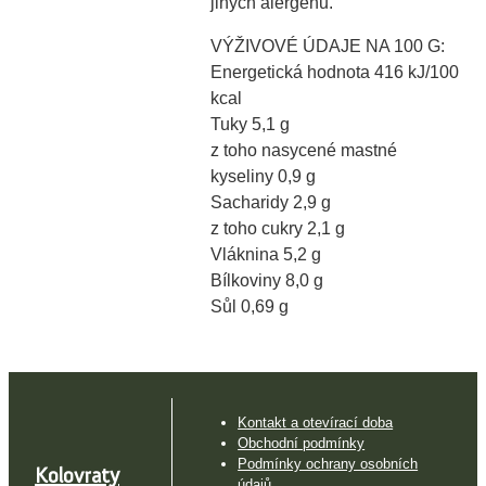
jiných alergenů.
VÝŽIVOVÉ ÚDAJE NA 100 G:
Energetická hodnota 416 kJ/100
kcal
Tuky 5,1 g
z toho nasycené mastné
kyseliny 0,9 g
Sacharidy 2,9 g
z toho cukry 2,1 g
Vláknina 5,2 g
Bílkoviny 8,0 g
Sůl 0,69 g
Kontakt a otevírací doba
Obchodní podmínky
Podmínky ochrany osobních
Kolovraty
údajů