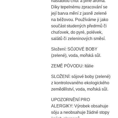
nasládlou chuť a plné aroma.
Díky tepelnému zpracování se
její barva mění z jasně zelené
na béžovou. Používáme ji jako
součást studených předrmů či
chuťovek, do pyré, polévek,
salátů či zeleninových směsí.
Složení: SÓJOVÉ BOBY
(zelené), voda, mořská sůl.
ZEMĚ PŮVODU: Itálie
SLOŽENÍ: sójové boby (zelené)
z kontrolovaného ekologického
zemědělství, voda, mořská sůl.
UPOZORNĚNÍ PRO
ALERGIKY: Výrobek obsahuje
sóju a neobsahuje žádné stopy