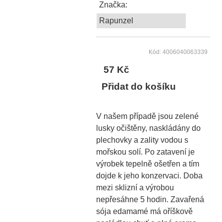
Značka:
Rapunzel
Kód: 4006040063339
57 Kč
Přidat do košíku
V našem případě jsou zelené
lusky očištěny, naskládány do
plechovky a zality vodou s
mořskou solí. Po zatavení je
výrobek tepelně ošetřen a tím
dojde k jeho konzervaci. Doba
mezi sklizní a výrobou
nepřesáhne 5 hodin. Zavařená
sója edamamé má oříškově