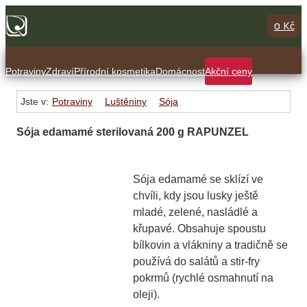
0 Kč
Potraviny
Zdraví
Přírodní kosmetika
Domácnost
Akční ceny
Jste v:
Potraviny
Luštěniny
Sója
Sója edamamé sterilovaná 200 g RAPUNZEL
Sója edamamé se sklízí ve
chvíli, kdy jsou lusky ještě
mladé, zelené, nasládlé a
křupavé. Obsahuje spoustu
bílkovin a vlákniny a tradičně se
používá do salátů a stir-fry
pokrmů (rychlé osmahnutí na
oleji).