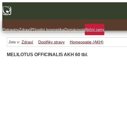
Potraviny
Zdraví
Přírodní kosmetika
Domácnost
Akční ceny
Jste v:
Zdraví
Doplňky stravy
Homeopatie (AKH)
MELILOTUS OFFICINALIS AKH 60 tbl.