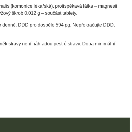
inalis (komonice lékařská), protispékavá látka – magnesii
ýžový škrob 0,012 g – součást tablety.
3x denně. DDD pro dospělé 594 pg. Nepřekračujte DDD.
ěk stravy není náhradou pestré stravy. Doba minimální