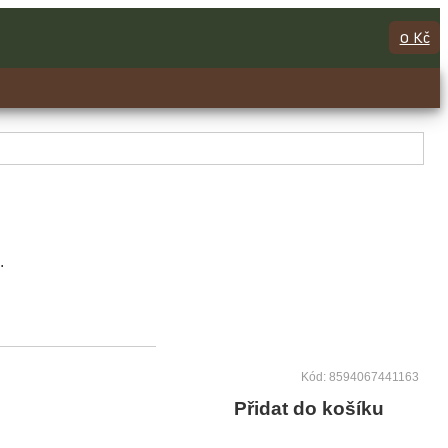
0 Kč
.
Kód: 8594067441163
Přidat do košíku