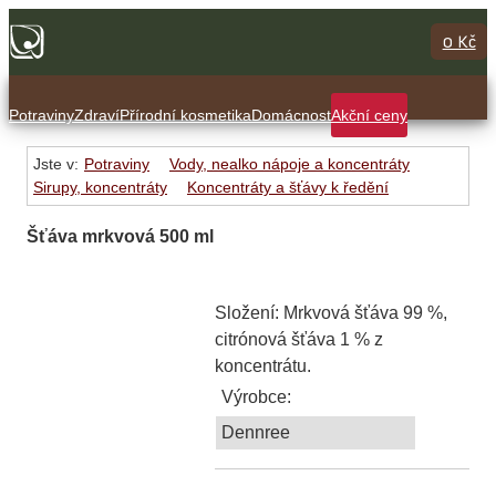
0 Kč
Potraviny
Zdraví
Přírodní kosmetika
Domácnost
Akční ceny
Jste v:
Potraviny
Vody, nealko nápoje a koncentráty
Sirupy, koncentráty
Koncentráty a šťávy k ředění
Šťáva mrkvová 500 ml
Složení: Mrkvová šťáva 99 %,
citrónová šťáva 1 % z
koncentrátu.
Výrobce:
Dennree