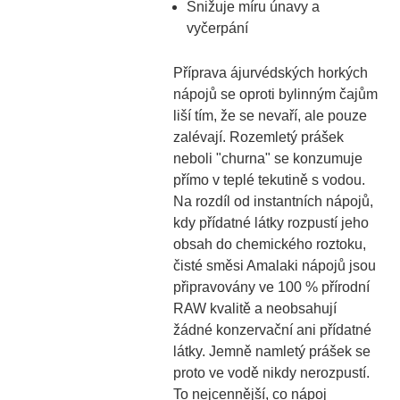
Snižuje míru únavy a
vyčerpání
Příprava ájurvédských horkých
nápojů se oproti bylinným čajům
liší tím, že se nevaří, ale pouze
zalévají. Rozemletý prášek
neboli "churna" se konzumuje
přímo v teplé tekutině s vodou.
Na rozdíl od instantních nápojů,
kdy přídatné látky rozpustí jeho
obsah do chemického roztoku,
čisté směsi Amalaki nápojů jsou
připravovány ve 100 % přírodní
RAW kvalitě a neobsahují
žádné konzervační ani přídatné
látky. Jemně namletý prášek se
proto ve vodě nikdy nerozpustí.
To nejcennější, co nápoj