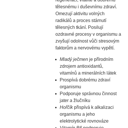
tělesnému i duševnímu zdraví.
Omezují aktivitu volných
radikálů a proces stárnutí
tělesných tkání. Posilují
ozdravné procesy v organismu a
zvyšují odolnost vůči stresovým
faktorům a nervovému vypětí.
Mladý ječmen
je přírodním
zdrojem antioxidantů,
vitamínů a minerálních látek
Prospívá dobrému zdraví
organismu
Podporuje správnou činnost
jater a žlučníku
Hořčík
přispívá k alkalizaci
organismu a jeho
elektrolytické rovnováze
Vitamín B6
podporuje