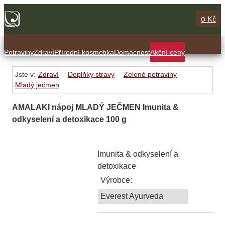
0 Kč
Potraviny
Zdraví
Přírodní kosmetika
Domácnost
Akční ceny
Jste v:
Zdraví
Doplňky stravy
Zelené potraviny
Mladý ječmen
AMALAKI nápoj MLADÝ JEČMEN Imunita &
odkyselení a detoxikace 100 g
Imunita & odkyselení a
detoxikace
Výrobce:
Everest Ayurveda