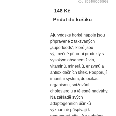
Kód: 8594060590998
148 Kč
Přidat do košíku
Ájurvédské horké nápoje jsou
připravené z takzvaných
„superfoods“, které jsou
výjimečné přírodní produkty s
vysokým obsahem živin,
vitaminů, minerálů, enzymů a
antioxidačních látek. Podporují
imunitní systém, detoxikaci
organismu, snižování
cholesterolu a tělesné nadváhy.
Na základě svých
adaptogenních účinků
významně přispívají k
regeneraci, vitalitě a dobrému