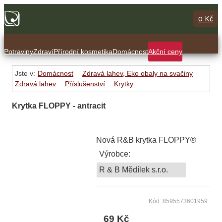
0 Kč
Potraviny
Zdraví
Přírodní kosmetika
Domácnost
Akční ceny
Jste v:
Domácnost
Zdravá lahev, Eko obaly na svačiny
Zdravá lahev
Příslušenství
Krytky
Krytka FLOPPY - antracit
Nová R&B krytka FLOPPY®
Výrobce:
R & B Mědílek s.r.o.
Kód: 8595573601959
69 Kč