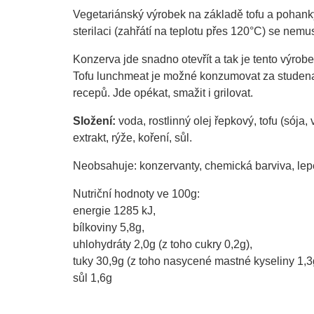
Vegetariánský výrobek na základě tofu a pohank
sterilaci (zahřátí na teplotu přes 120°C) se nemu
Konzerva jde snadno otevřít a tak je tento výrobe
Tofu lunchmeat je možné konzumovat za studena,
recepů. Jde opékat, smažit i grilovat.
Složení:
voda, rostlinný olej řepkový, tofu (sója,
extrakt, rýže, koření, sůl.
Neobsahuje: konzervanty, chemická barviva, lepe
Nutriční hodnoty ve 100g:
energie 1285 kJ,
bílkoviny 5,8g,
uhlohydráty 2,0g (z toho cukry 0,2g),
tuky 30,9g (z toho nasycené mastné kyseliny 1,3
sůl 1,6g