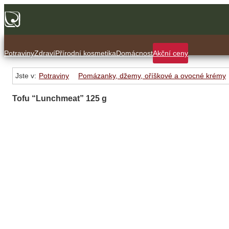
Potraviny
Zdraví
Přírodní kosmetika
Domácnost
Akční ceny
Jste v:
Potraviny
Pomázanky, džemy, oříškové a ovocné krémy
Tofu “Lunchmeat” 125 g