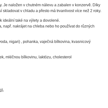
y. Je naložen v chutném nálevu a zabalen v konzervě. Díky
sí skladovat v chladu a přesto má trvanlivost více než 2 roky.
k ideální také na výlety a dovolené.
 např. nakrájet na chleba nebo ho používat do různých
 voda, nigari) , pohanka, vaječná bílkovina, kvasnicový
k, mléčnou bílkovinu, laktózu, cholesterol
g),