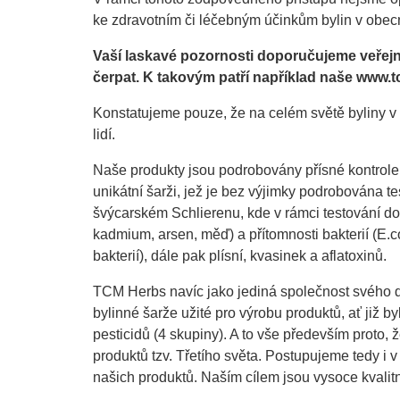
ke zdravotním či léčebným účinkům bylin v obec
Vaší laskavé pozornosti doporučujeme veřejně
čerpat. K takovým patří například naše www.
Konstatujeme pouze, že na celém světě byliny v 
lidí.
Naše produkty jsou podrobovány přísné kontrole.
unikátní šarži, jež je bez výjimky podrobována te
švýcarském Schlierenu, kde v rámci testování doch
kadmium, arsen, měď) a přítomnosti bakterií (E.c
bakterií), dále pak plísní, kvasinek a aflatoxinů.
TCM Herbs navíc jako jediná společnost svého
bylinné šarže užité pro výrobu produktů, ať již 
pesticidů (4 skupiny). A to vše především proto
produktů tzv. Třetího světa. Postupujeme tedy i 
našich produktů. Naším cílem jsou vysoce kvali