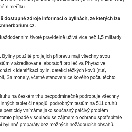
ném měřítku.
 dostupné zdroje informací o bylinách, ze kterých lze
tcmherbarium.cz.
každodenním životě pravidelně užívá více než 1,5 miliardy
 Byliny použité pro jejich přípravu mají všechny svou
stům v akreditované laboratoři pro léčiva Phytax ve
ází k identifikaci bylin, detekci těžkých kovů (rtuť,
oli, Salmonely, včetně stanovení celkového počtu těchto
 druhu na českém trhu bezpodmínečně podrobuje všechny
bylinných tablet či nápojů, podrobným testům na 511 druhů
, že pesticidy vnímáme jako současný palčivý problém
v tomto případě v souladu se zájmem o ochranu spotřebitele
tní bylinné preparáty bez možných nežádoucích obsahů.