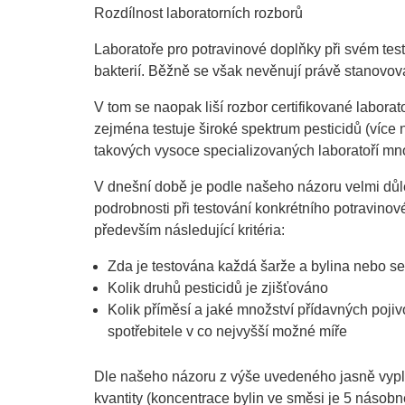
Rozdílnost laboratorních rozborů
Laboratoře pro potravinové doplňky při svém test
bakterií. Běžně se však nevěnují právě stanovov
V tom se naopak liší rozbor certifikované laboratoř
zejména testuje široké spektrum pesticidů (více
takových vysoce specializovaných laboratoří mn
V dnešní době je podle našeho názoru velmi důl
podrobnosti při testování konkrétního potravinov
především následující kritéria:
Zda je testována každá šarže a bylina nebo s
Kolik druhů pesticidů je zjišťováno
Kolik příměsí a jaké množství přídavných pojiv
spotřebitele v co nejvyšší možné míře
Dle našeho názoru z výše uvedeného jasně vyplý
kvantity (koncentrace bylin ve směsi je 5 násobn