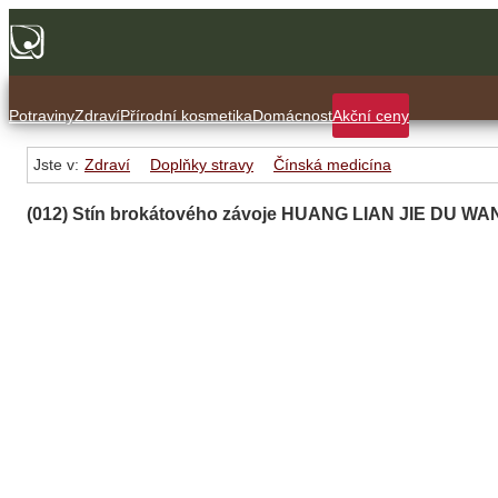
Potraviny
Zdraví
Přírodní kosmetika
Domácnost
Akční ceny
Jste v:
Zdraví
Doplňky stravy
Čínská medicína
(012) Stín brokátového závoje HUANG LIAN JIE DU WA