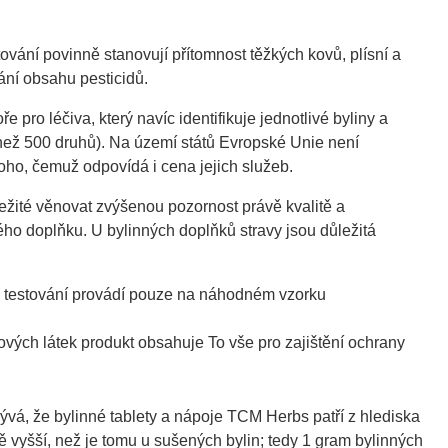
ování povinně stanovují přítomnost těžkých kovů, plísní a
ání obsahu pesticidů.
e pro léčiva, který navíc identifikuje jednotlivé byliny a
 než 500 druhů). Na území států Evropské Unie není
oho, čemuž odpovídá i cena jejich služeb.
ežité věnovat zvýšenou pozornost právě kvalitě a
ého doplňku. U bylinných doplňků stravy jsou důležitá
e testování provádí pouze na náhodném vzorku
ových látek produkt obsahuje To vše pro zajištění ochrany
vá, že bylinné tablety a nápoje TCM Herbs patří z hlediska
ě vyšší, než je tomu u sušených bylin; tedy 1 gram bylinných