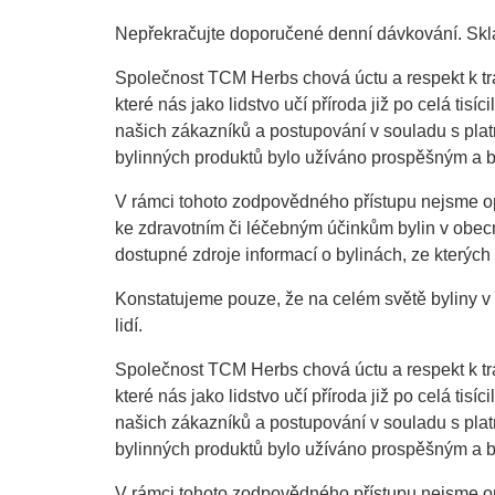
Nepřekračujte doporučené denní dávkování. Skla
Společnost TCM Herbs chová úctu a respekt k tr
které nás jako lidstvo učí příroda již po celá ti
našich zákazníků a postupování v souladu s plat
bylinných produktů bylo užíváno prospěšným a 
V rámci tohoto zodpovědného přístupu nejsme op
ke zdravotním či léčebným účinkům bylin v obec
dostupné zdroje informací o bylinách, ze kterých
Konstatujeme pouze, že na celém světě byliny v 
lidí.
Společnost TCM Herbs chová úctu a respekt k tr
které nás jako lidstvo učí příroda již po celá ti
našich zákazníků a postupování v souladu s plat
bylinných produktů bylo užíváno prospěšným a 
V rámci tohoto zodpovědného přístupu nejsme op