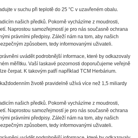
dujte v suchu při teplotě do 25 °C v uzavřeném obalu.
adicím našich předků. Pokorně vycházíme z moudrosti,
síciletí. Naprostou samozřejmostí je pro nás současně ochrana
nými právními předpisy. Záleží nám na tom, aby našich
bezpečným způsobem, tedy informovanými uživateli.
rávněni uvádět podrobnější informace, které by odkazovaly
ném měřítku. Vaší laskavé pozornosti doporučujeme veřejně
 lze čerpat. K takovým patří například TCM Herbárium.
každodenním životě pravidelně užívá více než 1,5 miliardy
adicím našich předků. Pokorně vycházíme z moudrosti,
síciletí. Naprostou samozřejmostí je pro nás současně ochrana
nými právními předpisy. Záleží nám na tom, aby našich
bezpečným způsobem, tedy informovanými uživateli.
rávněni uvádět podrobnější informace, které by odkazovaly