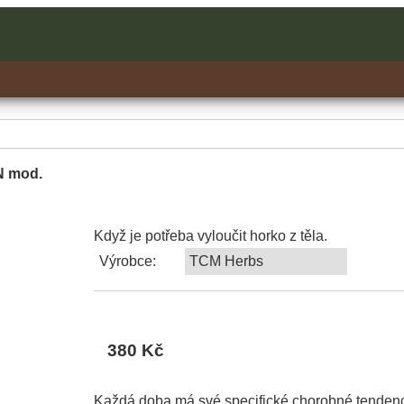
N mod.
Když je potřeba vyloučit horko z těla.
Výrobce:
TCM Herbs
380 Kč
Každá doba má své specifické chorobné tendence