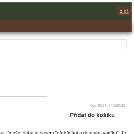
0 Kč
Kód: 8594064350123
Přidat do košíku
. Dnešní doba je časem "přehřívání a doutnání vnitřku". To