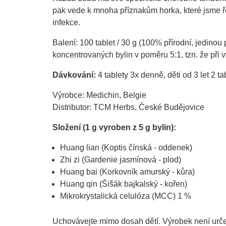
pak vede k mnoha příznakům horka, které jsme 
infekce.
Balení: 100 tablet / 30 g (100% přírodní, jedinou
koncentrovaných bylin v poměru 5:1, tzn. že při v
Dávkování:
4 tablety 3x denně, děti od 3 let 2 t
Výrobce: Medichin, Belgie
Distributor: TCM Herbs, České Budějovice
Složení (1 g vyroben z 5 g bylin):
Huang lian (Koptis čínská - oddenek)
Zhi zi (Gardenie jasmínová - plod)
Huang bai (Korkovník amurský - kůra)
Huang qin (Šišák bajkalský - kořen)
Mikrokrystalická celulóza (MCC) 1 %
Uchovávejte mimo dosah dětí. Výrobek není určen 