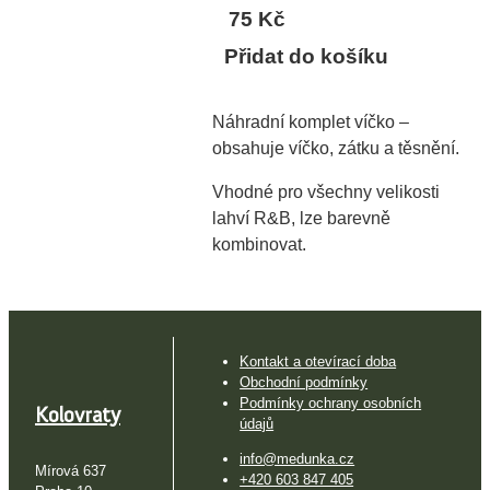
75 Kč
Přidat do košíku
Náhradní komplet víčko –
obsahuje víčko, zátku a těsnění.
Vhodné pro všechny velikosti
lahví R&B, lze barevně
kombinovat.
Kontakt a otevírací doba
Obchodní podmínky
Podmínky ochrany osobních
Kolovraty
údajů
info@medunka.cz
Mírová 637
+420 603 847 405