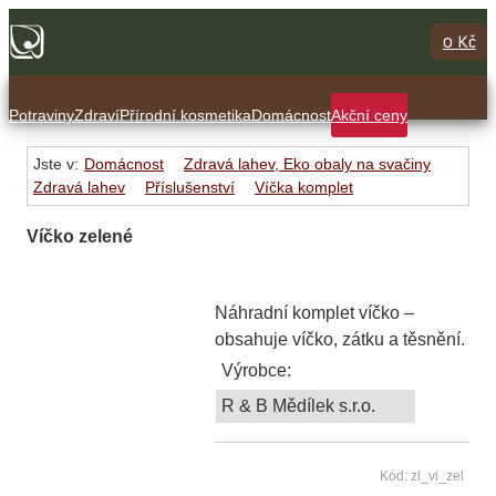
0 Kč
Potraviny
Zdraví
Přírodní kosmetika
Domácnost
Akční ceny
Jste v:
Domácnost
Zdravá lahev, Eko obaly na svačiny
Zdravá lahev
Příslušenství
Víčka komplet
Víčko zelené
Náhradní komplet víčko –
obsahuje víčko, zátku a těsnění.
Výrobce:
R & B Mědílek s.r.o.
Kód: zl_vi_zel