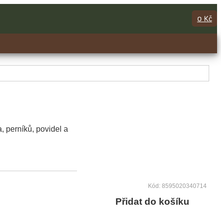
0 Kč
 perníků, povidel a
Kód: 8595020340714
Přidat do košíku