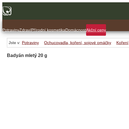
Potraviny
Zdraví
Přírodní kosmetika
Domácnost
Akční ceny
Jste v:
Potraviny
Ochucovadla, koření, sojové omáčky
Koření
Badyán mletý 20 g